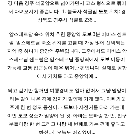
경 다음 경주 석굴암으로 넘어가면서 코스 형식으로 묶어
서 다녀오시기 좋습니다 ​ ​ 1. 불국사 석굴암
도보
위치: 경
상북도 경주시 석굴로 238…
​ 암스테르담 숙소 위치 추천 중앙역
도보
3분 이비스 센트
럴 ​ 암스테르담 숙소 위치를 고를 때 가장 많이 선택되는
지역 중 하나가 중앙역 주변입니다. 그중에서도 이비스 암
스테르담 센트럴은 암스테르담 중앙역에서
도보
이동이
가능해 교통 접근성이 매우 뛰어난 편입니다. 실제로 공항
에서 기차를 타고 중앙역에…
되고 걷기만 할거면 여행경비도 얼마 없어서 그냥 밀양이
라는 말이 나온 김에 갑자기 밀양에 가게 됐다. 아빠와 2
주에 한 번 정도 등산이나
도보
나 자전거를 타러 가는데
이번
도보
장소가 밀양이 된 것. 아빠는 오빠랑 한 번, 친구
분들이랑 한 번 그리고 나랑 세 번째로 가는 건데 좋다고
하셨다! ​ 오늘도 어김없이…