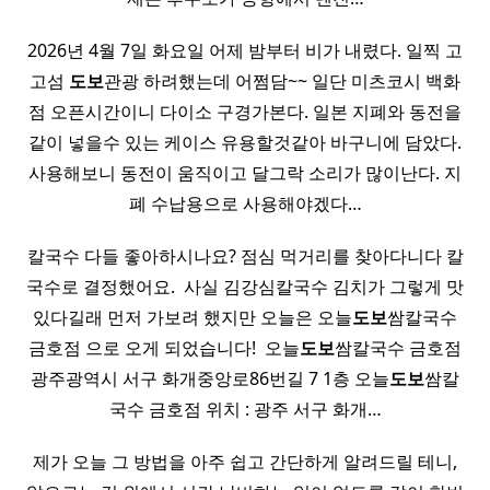
2026년 4월 7일 화요일 어제 밤부터 비가 내렸다. 일찍 고
고섬
도보
관광 하려했는데 어쩜담~~ 일단 미츠코시 백화
점 오픈시간이니 다이소 구경가본다. 일본 지폐와 동전을
같이 넣을수 있는 케이스 유용할것같아 바구니에 담았다.
사용해보니 동전이 움직이고 달그락 소리가 많이난다. 지
폐 수납용으로 사용해야겠다…
칼국수 다들 좋아하시나요? 점심 먹거리를 찾아다니다 칼
국수로 결정했어요. ​ 사실 김강심칼국수 김치가 그렇게 맛
있다길래 먼저 가보려 했지만 오늘은 오늘
도보
쌈칼국수
금호점 으로 오게 되었습니다! ​ 오늘
도보
쌈칼국수 금호점
광주광역시 서구 화개중앙로86번길 7 1층 오늘
도보
쌈칼
국수 금호점 위치 : 광주 서구 화개…
제가 오늘 그 방법을 아주 쉽고 간단하게 알려드릴 테니,