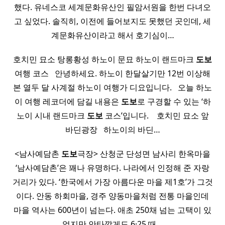
했다. 유네스코 세계문화유산인 필암서원을 한번 다녀오
고 싶었다. 솔직히, 이전에 들어보지도 못했던 곳인데, 세
계문화유산이라고 해서 호기심이…
호치민 묘소 탕롱황성 하노이 문묘 하노이 랜드마크
도보
여행 코스 ​ ​ 안녕하세요. 하노이 한달살기만 12번 이상해
본 열두 달 사계절 하노이 여행가 디요입니다. ​ ​ 오늘 하노
이 여행 레코더에 담길 내용은
도보
로 구경할 수 있는 ‘하
노이 시내 랜드마크
도보
코스’입니다. ​ ​ ​ 호치민 묘소 앞
바딘광장 ​ ​ 하노이의 바딘…
<남사예담촌
도보
극장> 산청군 단성면 남사리 한옥마을
‘남사예담촌’은 꽤나 유명하다. 나라에서 인정해 준 자랑
거리가 있다. ‘한국에서 가장 아름다운 마을 제1호’가 그것
이다. 안동 하회마을, 경주 양동마을처럼 전통 마을인데
마을 역사는 600년이 넘는다. 애초 250채 넘는 고택이 있
었지만 안타깝게도 6·25 때…