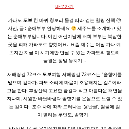
바로가기
가파도
도보
한 바퀴 청보리 물결 따라 걷는 힐링 산책 ⓒ
사진, 글 : 순애부부 안녕하세요
제주도를 소개하고 있
는 순애부부입니다. 이번 어린이날에 저희 부부는 복잡한
곳을 피해 가파도로 향했어요. ​ 요즘 제주는 어딜 가나 예
쁘지만 지금 이 시기에만 만날 수 있는 가파도의 청보리
물결은 정말 놓치기…
서해랑길 72코스
도보
여행 서해랑길 72코스는 “솔향기를
맡으며 걷다가, 파도 소리에 마음이 조용해지는 길.” 이라
고들 한다. 후망산의 고요한 숲길과 작고 아름다운 해변을
지나며, 시원한 바닷바람과 솔향기를 온몸으로 느낄 수 있
는 길이다. ​ 조수 차에 따라 드러나는 ‘용난굴’, 썰물에 길
이 열리는 무인도, 솔향기…
2026.04.27. 월 은이성지부터 미리내성지까지 10.3km의