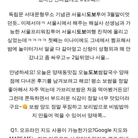
독립문 서대문형무소 기념관 서울시
도보
투어 3월말이엇
던듯.. 이제서야ㅋ 서울시에서 해주는 해설사 선생님과 가
능한 서울프리워킹투어 서울시
도보
여행 진작에 올리고
싶었는데ㅋㅋㅋㅋ 첫째는 이나이에도 그네에서 쩜프해서
밤에 놀이터가서 얼굴 다 갈아엎고 신랑이 성형외과 왜 안
갔냐고 좀 싸우고ㅠ 2일뒤였나 서울…
안녕하세요! 오늘은 양재동맛집 오늘
도보
쌈칼국수 양재
점에 다녀온 후기를 남겨보려고 해요! 평소 보쌈을 정말
좋아해서 자주 먹는데 가브리보쌈은 처음 먹어봤거든요! ​
그런데 쫀득하면서 부드러운 식감이 정말 너무 맛있더라
구요~
보쌈 양도 정말 푸짐하고 보리밥으로 비빔밥까
지 만들어 먹을 수 있어서 양재쪽…
Q1. 오프라인 지도 사용이 가능한가요?Google 지도와