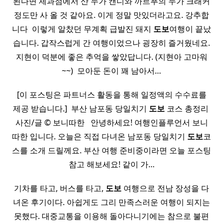
된다면 제과점에서 산 누가 캔디와 까르푸의 누가 크래커
정도만 사 올 것 같아요. 이게 정말 맛있더라고요. 강추합
니다 ​ 이렇게 알찼던 무계획 급발진 돼지
도보
여행이 끝났
습니다. 갑작스럽게 간 여행이었으나 굉장히 즐거웠네요.
지현이 덕분에 좋은 추억을 쌓았답니다. (지현아 고마워
~~) ​ 모아둔 돈이 꽤 남아서…
[이 포스팅은 파트너스 활동을 통해 일정액의 수수료를
제공 받습니다.] ​ 부산 남포동 당일치기
도보
코스 총정리 ​
사진/글 © 보니따한 ​ ​ 안녕하세요! 여행인플루언서 보니
따한 입니다. 오늘은 직접 다녀온 남포동 당일치기
도보
코
스를 소개 드릴께요. 부산 여행 준비중이라면 오늘 포스팅
참고 해보세요! 같이 가…
기차를 타고, 버스를 타고,
도보
여행으로 전남 장성을 다
녀온 후기이다. 아쉽게도 그리 만족스러운 여행이 되지는
못했다. 대중교통을 이용해 돌아다니기에는 참으로 불편