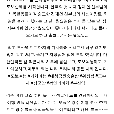
도보
순례를 시작합니다. 한국의 첫 사제 김대건 신부님의
사목활동로이며 순교한 김대건 신부님의 시신이장로. 3
일을 걸려 가셨다는 그 길. ​ 월요일은 성지 문 닫는 날. 성
지순례팀 일정상 월요일이 좋아 미리내서 택시타고 돌아
오기로 하고 출발!! 성지는 월요일…
먹고 부산역으로 마지막 기차타러 ~ 길고긴 하루 걷기도
많이 걷고 ,먹고, 즐기고 자정넘어 집에 도착 했습니다. 대
한민국은 참 작은나라 하루에 볼일보고,
도보
여행하고, 기
차여행하고,마무리 되는 나라 우리나라 좋은 나라 입니다.
#
도보
여행 #기차여행 #대청공원충혼탑 #위령탑 #금수
사 #장군암 #광안리비치 #부산역…
경주 여행 코스 추천 불국사 석굴암
도보
안녕하세요 국내
여행 인플 웨요랍니다 ㅇ-ㅇ ​ 오늘은 경주 여행 코스 추천
으로 경주 불국사 석굴암을 보여드리려고 해요 ​ 불국사 구