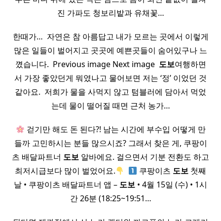
진 가파도 청보리밭과 유채꽃…
한때가… ​ 자연은 참 아름답고 내가 모르는 곳에서 이렇게
많은 일들이 벌어지고 곳곳에 예쁜곳들이 숨어있구나 느
꼈습니다. ​ Previous image Next image ​
도보
여행하면
서 가장 좋았던게 뭐였나고 물어보면 저는 ‘정’ 이었던 것
같아요. ​ 저희가 물을 사먹지 않고 텀블러에 담아서 먹었
는데 물이 떨어질 때면 근처 농가…
걷기만 해도 돈 된다?! 남는 시간에 부수입 어떻게 만
들까 고민하시는 분들 많으시죠? 그래서 찾은 게, 쿠팡이
츠 배달파트너
도보
알바에요. 걸으면서 기분 전환도 하고
최저시급보다 많이 벌었어요.
​
쿠팡이츠
도보
첫째
날 • 쿠팡이츠 배달파트너 앱 –
도보
• 4월 15일 (수) • 1시
간 26분 (18:25~19:51…