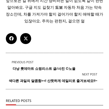
앞으로는 길 위에서 시간 낭비하는 일이 없도록 같이 한번
알아봐요. 구글 지도 길찾기
도보
자동차 처음 가는 약속
장소인데, 차를 가져가야 할지 걸어가야 할지 애매할 때가
있잖아요. 주차는 편한지, 걸으면 얼
<span
PREVIOUS POST
class="nav-
​ 다낭
롯데마트
쇼핑리스트 글/사진 ©노을
subtitle
NEXT POST
screen-
색다른 과일의 달콤함><! 산뜻하게 데일리로 즐겨보세요!!~
reader-
text">Page</span>
RELATED POSTS