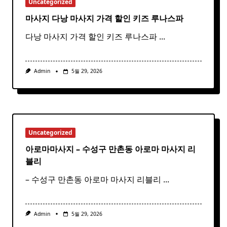
Uncategorized
마사지 다낭
마사지
가격 할인 키즈 루나스파
다낭 마사지 가격 할인 키즈 루나스파
...
Admin
5월 29, 2026
Uncategorized
아로마마사지 – 수성구 만촌동
아로마
마사지
리
블리
– 수성구 만촌동 아로마 마사지 리블리
...
Admin
5월 29, 2026