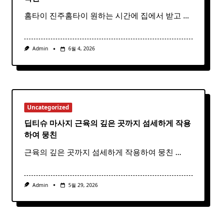
홈타이 진주홈타이 원하는 시간에 집에서 받고
...
Admin
6월 4, 2026
Uncategorized
딥티슈 마사지 근육의 깊은 곳까지 섬세하게 작용
하여 뭉친
근육의 깊은 곳까지 섬세하게 작용하여 뭉친
...
Admin
5월 29, 2026