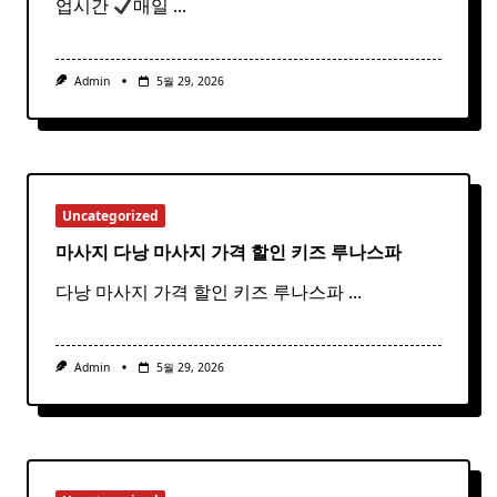
업시간
매일
...
Admin
5월 29, 2026
Uncategorized
마사지 다낭
마사지
가격 할인 키즈 루나스파
다낭 마사지 가격 할인 키즈 루나스파
...
Admin
5월 29, 2026