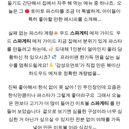
들기도 간단해서 집에서 자주 해 먹는 메뉴 중 하나죠. ​ 오
늘은 그
토마토 파스타를 조금 더 특별하게, 아이들이
특히 좋아할 만한 레시피를 소개해…
실패 없는 파스타 계량
우드
스파게티
메저 가이드 ​ 우
드
스파게티
메저 가이드 지금 집에서 분위기 있게 파스타
를 만들려고 하는데,
도대체 1인분이 얼마인지 몰라 당
황하신 적 있으시죠?
​ ​ 프라이팬 한가득 면을 삶는 실
수를 멈춰드릴게요!
‘감성모먼트’가 직접 만든 북미산
하드우드 메저로 정확한 계량법을…
진짜 좋아해서 한식 없이 못 살아 ! 인 주인장인데 요즘은
한식만큼이나 파스타가 그렇게 좋더라구요 ​ 그래서 오늘
은 면보다 고기가 더 많이 들어간 미트볼
스파게티
를 만
들어 보았습니다 ​ 겉으로 보기엔 심플한 구성이라 너무 심
심한 거 아닌가 싶으실 수 있지만 전분 없이 야채를 가득
넣어 만든 미트볼 이라 식감도…