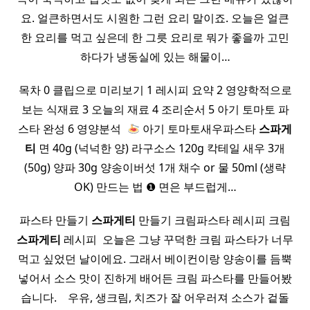
요. 얼큰하면서도 시원한 그런 요리 말이죠. 오늘은 얼큰
한 요리를 먹고 싶은데 한 그릇 요리로 뭐가 좋을까 고민
하다가 냉동실에 있는 해물이…
목차 0 클립으로 미리보기 1 레시피 요약 2 영양학적으로
보는 식재료 3 오늘의 재료 4 조리순서 5 아기 토마토 파
스타 완성 6 영양분석 ​
아기 토마토새우파스타
스파게
티
면 40g (넉넉한 양) 라구소스 120g 칵테일 새우 3개
(50g) 양파 30g 양송이버섯 1개 채수 or 물 50ml (생략
OK) 만드는 법 ❶ 면은 부드럽게…
파스타 만들기
스파게티
만들기 크림파스타 레시피 크림
스파게티
레시피 ​ 오늘은 그냥 꾸덕한 크림 파스타가 너무
먹고 싶었던 날이에요. 그래서 베이컨이랑 양송이를 듬뿍
넣어서 소스 맛이 진하게 배어든 크림 파스타를 만들어봤
습니다. ​ ​ ​ 우유, 생크림, 치즈가 잘 어우러져 소스가 겉돌