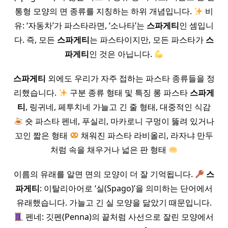
통형 모양의 면 종류를 지칭하는 하위 개념입니다.
비
유: ‘자동차’가 파스타라면, ‘소나타’는
스파게티
인 셈입니
다. 즉, 모든
스파게티
는 파스타이지만, 모든 파스타가
스
파게티
인 것은 아닙니다.
스파게티
외에도 우리가 자주 접하는 파스타 종류들을 정
리했습니다.
구분 종류 형태 및 특징 롱 파스타
스파게
티
, 링귀네, 페투치네 가늘고 긴 줄 형태, 대중적인 식감
숏 파스타 펜네, 푸실리, 마카로니 구멍이 뚫려 있거나
꼬인 짧은 형태
채워진 파스타 라비올리, 라자냐 만두
처럼 속을 채우거나 넓은 판 형태
이름의 유래를 알면 면의 모양이 더 잘 기억됩니다.
스
파게티
: 이탈리아어로 ‘실(Spago)’을 의미하는 단어에서
유래했습니다. 가늘고 긴 실 모양을 닮았기 때문입니다.
펜네: 깃펜(Penna)의 끝처럼 사선으로 잘린 모양에서