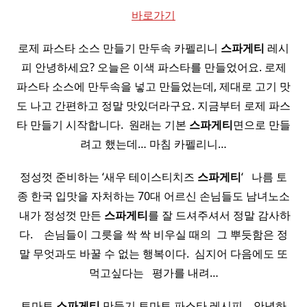
바로가기
로제 파스타 소스 만들기 만두속 카펠리니
스파게티
레시
피 안녕하세요? 오늘은 이색 파스타를 만들었어요. 로제
파스타 소스에 만두속을 넣고 만들었는데, 제대로 고기 맛
도 나고 간편하고 정말 맛있더라구요. 지금부터 로제 파스
타 만들기 시작합니다. ​ 원래는 기본
스파게티
면으로 만들
려고 했는데… 마침 카펠리니…
정성껏 준비하는 ‘새우 테이스티치즈
스파게티
‘ ​ ​ 나름 토
종 한국 입맛을 자처하는 70대 어르신 손님들도 남녀노소
​ 내가 정성껏 만든
스파게티
를 잘 드셔주셔서 정말 감사하
다. ​ ​ ​ 손님들이 그릇을 싹 싹 비우실 때의 ​ 그 뿌듯함은 정
말 무엇과도 바꿀 수 없는 행복이다. ​ 심지어 다음에도 또
먹고싶다는 ​ ​ 평가를 내려…
토마토
스파게티
만들기 토마토 파스타 레시피 ​ ​ ​ 안녕하