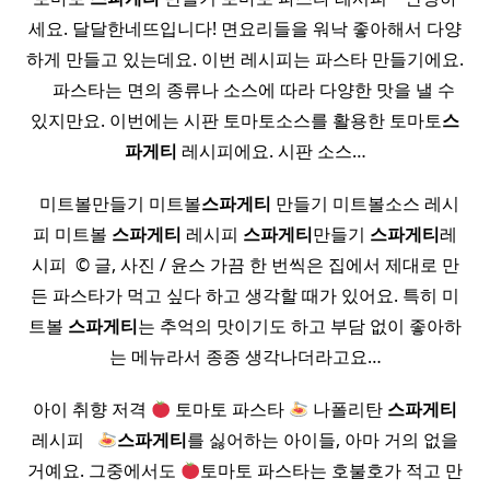
세요. 달달한네뜨입니다! 면요리들을 워낙 좋아해서 다양
하게 만들고 있는데요. 이번 레시피는 파스타 만들기에요.
​ ​ ​ ​ 파스타는 면의 종류나 소스에 따라 다양한 맛을 낼 수
있지만요. 이번에는 시판 토마토소스를 활용한 토마토
스
파게티
레시피에요. 시판 소스…
​ ​ 미트볼만들기 미트볼
스파게티
만들기 미트볼소스 레시
피 미트볼
스파게티
레시피
스파게티
만들기
스파게티
레
시피 ​ © 글, 사진 / 윤스 가끔 한 번씩은 집에서 제대로 만
든 파스타가 먹고 싶다 하고 생각할 때가 있어요. 특히 미
트볼
스파게티
는 추억의 맛이기도 하고 부담 없이 좋아하
는 메뉴라서 종종 생각나더라고요…
아이 취향 저격
토마토 파스타
나폴리탄
스파게티
레시피 ​ ​
스파게티
를 싫어하는 아이들, 아마 거의 없을
거예요. 그중에서도
토마토 파스타는 호불호가 적고 만