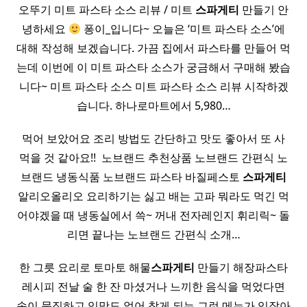
오뚜기 미트 파스타 소스 리뷰 / 미트
스파게티
만들기 안
녕하세요
퐁이_입니다~ 오늘은 ‘미트 파스타 소스’에
대해 작성해 보겠습니다. 가끔 집에서 파스타를 만들어 먹
는데 이번에 이 미트 파스타 소스가 궁금해서 구매해 봤습
니다~ 미트 파스타 소스 미트 파스타 소스 리뷰 시작하겠
습니다. 하나로마트에서 5,980…
먹어 보았어요 조리 방법도 간단하고 맛도 좋아서 또 사
먹을 것 같아요!! ​ 노브랜드 추천상품 노브랜드 간편식 노
브랜드 냉동식품 노브랜드 파스타 바질페스토
스파게티
알리오올리오 요리하기는 싫고 배는 고파 뭐라도 먹긴 먹
어야겠을 때 냉동실에서 쓱~ 꺼내 전자레인지 휘리릭~ 돌
리면 끝나는 노브랜드 간편식 소개…
한 그릇 요리로 토마토 해물
스파게티
만들기 해장파스타
레시피 전날 술 한 잔 마셨거나 느끼한 음식을 먹었다면
속이 묵직하고 입맛도 없어 찾게 되는 그런 메뉴가 있잖아