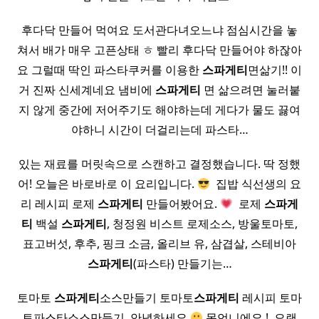
후다닥 만들어 먹여요 도서관다녀오느냐 점심시간을 놓
쳐서 배가 매우 고픈상태 ㅎ 빨리 후다닥 만들어야 하잖아
요 그럴때 딱인 파스타쿠커를 이용한
스파게티
면삶기!! 이
거 진짜 신세계네요 냄비에
스파게티
면 삶으려면 눌러붙
지 않게 중간에 저어주기도 해야하는데 게다가 물도 끓여
야하니 시간이 더걸리는데 파스타…
있는 재료를 머릿속으로 스캔하고 결정했습니다. 딱 정했
어! 오늘은 바로바로 이 요리입니다.
​ 집밥 식선생의 요
리 레시피 로제
스파게티
만들어봤어요.
​ 로제
스파게
티
백설
스파게티
, 청정원 비스트 로제소스, 방울토마토,
표고버섯, 후추, 핑크 소금, 올리브 유, 삼겹살, 스테비아
스파게티
(파스타) 만들기는…
토마토
스파게티
소스만들기 토마토
스파게티
레시피 토마
토파스타소스만들기 ​ 안녕하세요
몽언니에요 ! ​ 오랜