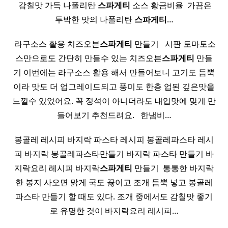
​ 감칠맛 가득 나폴리탄
스파게티
소스 황금비율 ​ 가끔은
투박한 맛의 나폴리탄
스파게티
…
​ 라구소스 활용 치즈오븐
스파게티
만들기 ​ ​ 시판 토마토소
스만으로도 간단히 만들수 있는 치즈오븐
스파게티
만들
기 이번에는 라구소스 활용 해서 만들어보니 고기도 듬뿍
이라 맛도 더 업그레이드되고 풍미도 한층 업된 깊은맛을
느낄수 있었어요. 꼭 정석이 아니더라도 내입맛에 맞게 만
들어보기 추천드려요. ​ ​ 한냄비…
봉골레 레시피 바지락 파스타 레시피 봉골레파스타 레시
피 바지락 봉골레파스타만들기 바지락 파스타 만들기 바
지락요리 레시피 바지락
스파게티
만들기 ​ 통통한 바지락
한 봉지 사오면 맑게 국도 끓이고 조개 듬뿍 넣고 봉골레
파스타 만들기 할 때도 있다. 조개 중에서도 감칠맛 좋기
로 유명한 것이 바지락요리 레시피…