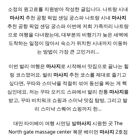
소정의 원고료를 지원받아 작성한 글입니다. 나트랑 시내
마사지
추천 공항 픽업 샌딩 궁스파 나트랑 시내
마사지
추천 공항 픽업 샌딩 궁스파 이번에 저희 가족끼리 나트랑
으로 여행을 다녀왔는데, 대부분의 비행기가 늦은 새벽에
도착하는 일정이 많아서 숙소가 위치한 시내까지 이동하
는 방법이 가장 큰 고민거리…
​ 이번 발리 여행은
마사지
로 시작해서 맛집으로 끝나는 힐
링 코스였어요. 발리
마사지
추천 코스를 제대로 즐기고
싶다면, 꾸따와 스미냑을 적절히 섞어 동선을 짜는 게 핵
심인데요. 저는 꾸따 오키드 스파에서 발리 전통
마사지
를
받고, 꾸따 비치워크 쇼핑과 스미냑 맛집 탐방, 그리고 발
리 스미냑 스퀘어 쇼핑까지 한…
대만 타이베이 여행 시먼딩 발
마사지
시원한 곳 The
North gate massage center 북문 베이먼
마사지
2호점