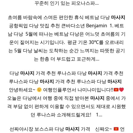
꾸준히 인기 있는 피오나스파…
초여름 바람속에 스며든 편안한 휴식 베트남 다낭
마사지
공항픽업 다낭 맛집 추천 큰바다소년 Benjamin ​ 1. 베트
남 다낭 ​ 5월에 떠나는 베트남 다낭은 어느덧 초여름의 기
운이 짙어지는 시기입니다. ​ 평균 기온 30℃를 오르내리
는 5월 다낭 날씨는 도착하는 순간 느껴지는 따뜻한 공기
는 한층 더 부드럽고 포근하게…
다낭
마사지
가격 추천 루나스파 다낭
마사지
가격 추천
루나스파 다낭
마사지
가격 추천 루나스파 다낭
마사지
​ ​
안녕하세요~
여행인플루언서 나미나미입니다!!
오늘은 다낭에서 여행 중에 직접 받아본
마사지
중에서 가
격 부담 없이 편하게 이용할 수 있으면서도 제대로 시원했
던 루나스파 소개해드릴게요! ​ ​ ​ 1…
​ 선짜야시장 보스스파 다낭
마사지
가격 ​ ​ ​ 신쨔오~
언