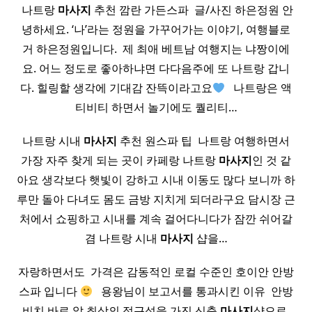
​ 나트랑
마사지
추천 깜란 가든스파 ​ 글/사진 하은정원 안
녕하세요. ‘나’라는 정원을 가꾸어가는 이야기, 여행블로
거 하은정원입니다. ​ 제 최애 베트남 여행지는 냐짱이에
요.​ 어느 정도로 좋아하냐면 다다음주에 또 나트랑 갑니
다. 힐링할 생각에 기대감 잔뜩이라고요
​ ​ 나트랑은 액
티비티 하면서 놀기에도 퀄리티…
나트랑 시내
마사지
추천 원스파 팁 ​ 나트랑 여행하면서
가장 자주 찾게 되는 곳이 카페랑 나트랑
마사지
인 것 같
아요 생각보다 햇빛이 강하고 시내 이동도 많다 보니까 하
루만 돌아 다녀도 몸도 금방 지치게 되더라구요 담시장 근
처에서 쇼핑하고 시내를 계속 걸어다니다가 잠깐 쉬어갈
겸 나트랑 시내
마사지
샵을…
자랑하면서도 ​ 가격은 감동적인 로컬 수준인 호이안 안방
스파 입니다
​ ​ 용왕님이 보고서를 통과시킨 이유 ​ 안방
비치 바로 앞 최상의 접근성을 가진 신축
마사지
샵으로 ​