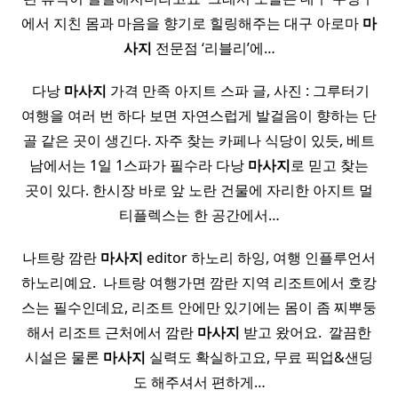
에서 지친 몸과 마음을 향기로 힐링해주는 대구 아로마
마
사지
전문점 ‘리블리’에…
​ ​ 다낭
마사지
가격 만족 아지트 스파 글, 사진 : 그루터기 ​
여행을 여러 번 하다 보면 자연스럽게 발걸음이 향하는 단
골 같은 곳이 생긴다. 자주 찾는 카페나 식당이 있듯, 베트
남에서는 1일 1스파가 필수라 다낭
마사지
로 믿고 찾는
곳이 있다. 한시장 바로 앞 노란 건물에 자리한 아지트 멀
티플렉스는 한 공간에서…
나트랑 깜란
마사지
editor 하노리 하잉, 여행 인플루언서
하노리예요. ​ 나트랑 여행가면 깜란 지역 리조트에서 호캉
스는 필수인데요, 리조트 안에만 있기에는 몸이 좀 찌뿌둥
해서 리조트 근처에서 깜란
마사지
받고 왔어요. ​ 깔끔한
시설은 물론
마사지
실력도 확실하고요, 무료 픽업&샌딩
도 해주셔서 편하게…