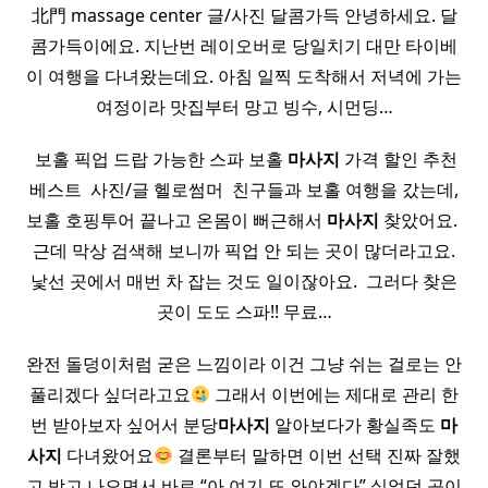
北門 massage center 글/사진 달콤가득 안녕하세요. 달
콤가득이에요. 지난번 레이오버로 당일치기 대만 타이베
이 여행을 다녀왔는데요. 아침 일찍 도착해서 저녁에 가는
여정이라 맛집부터 망고 빙수, 시먼딩…
​ 보홀 픽업 드랍 가능한 스파 보홀
마사지
가격 할인 추천
베스트 ​ 사진/글 헬로썸머 ​ 친구들과 보홀 여행을 갔는데,
보홀 호핑투어 끝나고 온몸이 뻐근해서
마사지
찾았어요. ​
근데 막상 검색해 보니까 픽업 안 되는 곳이 많더라고요.
낯선 곳에서 매번 차 잡는 것도 일이잖아요. ​ 그러다 찾은
곳이 도도 스파!! 무료…
완전 돌덩이처럼 굳은 느낌이라 이건 그냥 쉬는 걸로는 안
풀리겠다 싶더라고요
그래서 이번에는 제대로 관리 한
번 받아보자 싶어서 분당
마사지
알아보다가 황실족도
마
사지
다녀왔어요
결론부터 말하면 이번 선택 진짜 잘했
고 받고 나오면서 바로 “아 여기 또 와야겠다” 싶었던 곳이