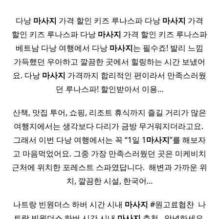
다낭
마사지
가격 할인 키즈 루나스파 다낭
마사지
가격
할인 키즈 루나스파 다낭
마사지
가격 할인 키즈 루나스파
베트남 다낭 여행에서 다낭
마사지
는 필수죠! 발리 느낌
가득했던 우아하고 깔끔한 곳에서 힐링하는 시간 보냈어
요. 다낭
마사지
가격까지 합리적인 편이라서 만족스러웠
던 루나스파! 할인받아서 이용…
산책, 맛집 투어, 쇼핑, 리조트 휴식까지 즐길 거리가 많은
여행지에서는 생각보다 다리가 금방 무거워지더라고요. ​
그래서 이번 다낭 여행에서는 꼭 “1일 1
마사지
”를 해보자
고 마음먹었어요. 그중 가장 만족스러웠던 곳은 미케비치
근처에 위치한 포레스트 스파였답니다. ​ 해변과 가까운 위
치, 깔끔한 시설, 한국어…
나트랑 빈원더스 하버 시간 시내
마사지
#원고료협찬 ​ 나
트랑 빈원더스 하버 시간 시내
마사지
추천 ​ ​ 안녕하세요.