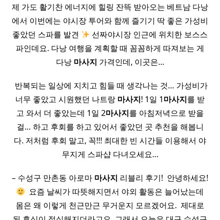
제 가도 활기찬 에너지에 힐링 잔뜩 받아오는 베트남 다낭
에서 이번에는 야시장 투어와 함께 즐기기 딱 좋은 가성비
좋았던 스파를 발견
선짜야시장 인근에 위치한 보스스
파인데요. 다낭 여행을 계획할 때 꼼꼼하게 따져보는 게
다낭
마사지
가격인데, 이곳은…
​ 반복되는 일상에 지치고 힘들 때 생각나는 것… 가성비가
너무 좋았고 시원했던 나트랑
마사지
! 1일 1
마사지
를 받
고 와서 더 좋았는데 1일 2
마사지
를 아침저녁으로 받을
걸… 하고 후회를 하고 있어서 좋았던 곳 추천을 해봅니
다. 저처럼 후회 말고, 꼭!!! 최대한 빈 시간들 이용해서 야
무지게 스파샵 다녀오세요…
– 수성구 만촌동 아로마
마사지
리블리 후기! ​ 안녕하세요!
​ 요즘 날씨가 따뜻해지면서 야외 활동은 늘어났는데
몸은 왜 이렇게 천근만근 무거운지 모르겠어요. ​ 제대로
된 휴식이 절실해지더라고요 ​ 그래서 오늘은 대구 수성구