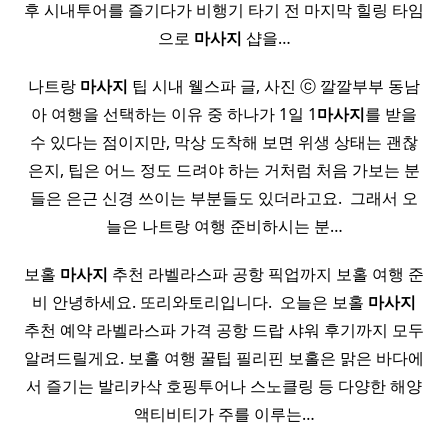
후 시내투어를 즐기다가 비행기 타기 전 마지막 힐링 타임
으로
마사지
샵을…
나트랑
마사지
팁 시내 웰스파 글, 사진 ⓒ 깔깔부부 동남
아 여행을 선택하는 이유 중 하나가 1일 1
마사지
를 받을
수 있다는 점이지만, 막상 도착해 보면 위생 상태는 괜찮
은지, 팁은 어느 정도 드려야 하는 거처럼 처음 가보는 분
들은 은근 신경 쓰이는 부분들도 있더라고요. ​ 그래서 오
늘은 나트랑 여행 준비하시는 분…
보홀
마사지
추천 라벨라스파 공항 픽업까지 보홀 여행 준
비 안녕하세요. 또리와토리입니다. ​ 오늘은 보홀
마사지
추천 예약 라벨라스파 가격 공항 드랍 샤워 후기까지 모두
알려드릴게요. 보홀 여행 꿀팁 필리핀 보홀은 맑은 바다에
서 즐기는 발리카삭 호핑투어나 스노클링 등 다양한 해양
액티비티가 주를 이루는…