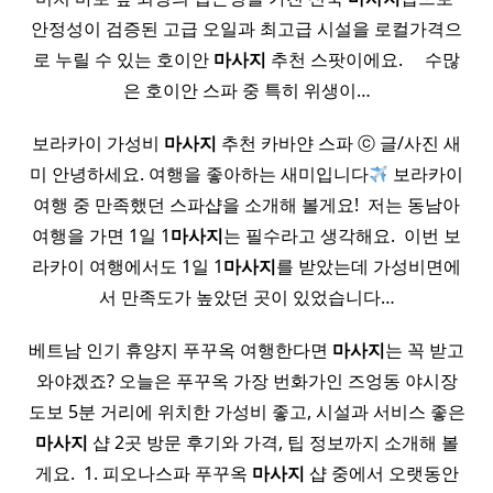
안정성이 검증된 고급 오일과 최고급 시설을 로컬가격으
로 누릴 수 있는 호이안
마사지
추천 스팟이에요. ​ ​ ​ ​ 수많
은 호이안 스파 중 특히 위생이…
보라카이 가성비
마사지
추천 카바얀 스파 ⓒ 글/사진 새
미 안녕하세요. 여행을 좋아하는 새미입니다
보라카이
여행 중 만족했던 스파샵을 소개해 볼게요! ​ 저는 동남아
여행을 가면 1일 1
마사지
는 필수라고 생각해요. ​ 이번 보
라카이 여행에서도 1일 1
마사지
를 받았는데 가성비면에
서 만족도가 높았던 곳이 있었습니다…
베트남 인기 휴양지 푸꾸옥 여행한다면
마사지
는 꼭 받고
와야겠죠? 오늘은 푸꾸옥 가장 번화가인 즈엉동 야시장
도보 5분 거리에 위치한 가성비 좋고, 시설과 서비스 좋은
마사지
샵 2곳 방문 후기와 가격, 팁 정보까지 소개해 볼
게요. ​ 1. 피오나스파 푸꾸옥
마사지
샵 중에서 오랫동안