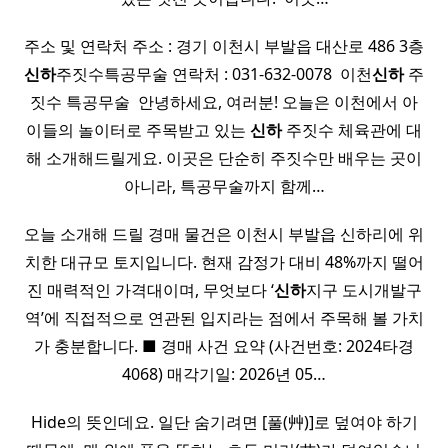
주소 및 연락처 주소 : 경기 이천시 부발읍 대산로 486 3층
신하
주짓수특공무술 연락처 : 031-632-0078 ​ 이천
신하
주
짓수 특공무술 ​ 안녕하세요, 여러분! 오늘은 이천에서 아
이들의 놀이터로 주목받고 있는
신하
주짓수 체육관에 대
해 소개해드릴게요. 이곳은 단순히 주짓수만 배우는 곳이
아니라, 특공무술까지 함께…
오늘 소개해 드릴 경매 물건은 이천시 부발읍 신하리에 위
치한 대규모 토지입니다. 현재 감정가 대비 48%까지 떨어
진 매력적인 가격대이며, 무엇보다 ‘
신하
지구 도시개발구
역’에 직접적으로 연관된 입지라는 점에서 주목해 볼 가치
가 충분합니다. ■ 경매 사건 요약 (사건번호: 2024타경
4068) 매각기일: 2026년 05…
Hide의 뜻인데요. 일단 숨기려면 [풀(艸)]로 덮여야 하기