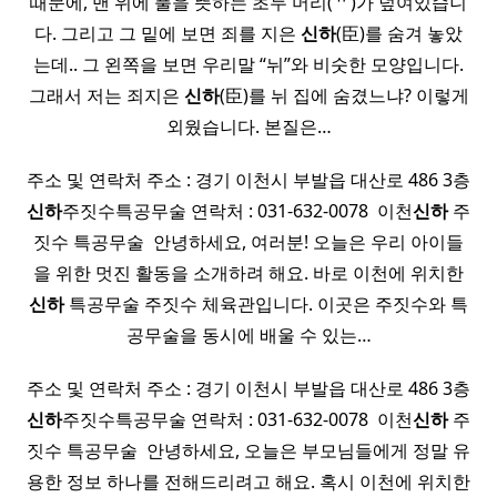
때문에, 맨 위에 풀을 뜻하는 초두 머리(艹)가 덮여있습니
다. 그리고 그 밑에 보면 죄를 지은
신하
(臣)를 숨겨 놓았
는데.. 그 왼쪽을 보면 우리말 “뉘”와 비숫한 모양입니다.
그래서 저는 죄지은
신하
(臣)를 뉘 집에 숨겼느냐? 이렇게
외웠습니다. 본질은…
주소 및 연락처 주소 : 경기 이천시 부발읍 대산로 486 3층
신하
주짓수특공무술 연락처 : 031-632-0078 ​ 이천
신하
주
짓수 특공무술 ​ 안녕하세요, 여러분! 오늘은 우리 아이들
을 위한 멋진 활동을 소개하려 해요. 바로 이천에 위치한
신하
특공무술 주짓수 체육관입니다. 이곳은 주짓수와 특
공무술을 동시에 배울 수 있는…
주소 및 연락처 주소 : 경기 이천시 부발읍 대산로 486 3층
신하
주짓수특공무술 연락처 : 031-632-0078 ​ 이천
신하
주
짓수 특공무술 ​ 안녕하세요, 오늘은 부모님들에게 정말 유
용한 정보 하나를 전해드리려고 해요. 혹시 이천에 위치한