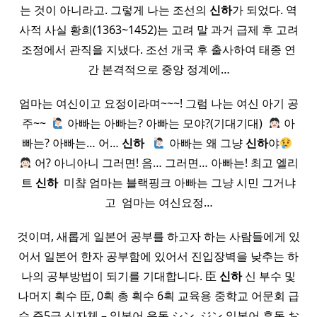
는 것이 아니라고. 그렇게 나는 조선의
신하
가 되었다. 역
사적 사실 황희(1363~1452)는 고려 말 과거 급제 후 고려
조정에서 관직을 지냈다. 조선 개국 후 출사하여 태종 연
간 본격적으로 중앙 정계에…
엄마는 여신이고 요정이라며~~~! 그럼 나는 여신 아기 공
주~~ ​
아빠는 아빠는? 아빠는 모야?(기대기대) ​
아
빠는? 아빠는… 어…
신하
​ ​
아빠는 왜 그냥
신하
야
​
어? 아니아니 그러면! 음… 그러면… 아빠는! 최고 엘리
트
신하
​ 미챸 엄마는 블랙핑크 아빠는 그냥 시민 그거냐
고 ​ 엄마는 여신요정…
것이며, 새롭게 일본어 공부를 하고자 하는 사람들에게 있
어서 일본어 한자 공부함에 있어서 진입장벽을 낮추는 하
나의 공부방법이 되기를 기대합니다. 臣
신하
신 부수 및
나머지 획수 臣, 0획 총 획수 6획 교육용 중학교 어문회 급
수 준5급 신자체 – 일본어 음독 シン, ジン 일본어 훈독 お