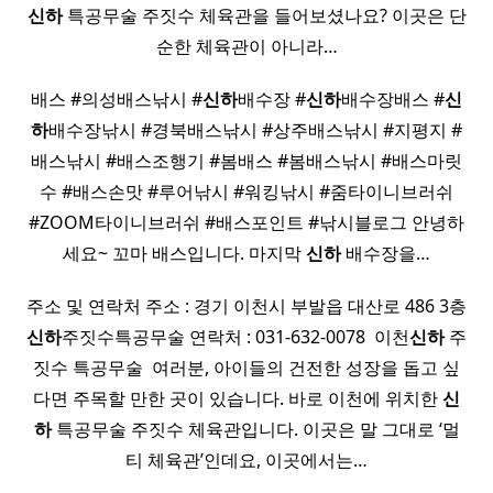
신하
특공무술 주짓수 체육관을 들어보셨나요? 이곳은 단
순한 체육관이 아니라…
배스 #의성배스낚시 #
신하
배수장 #
신하
배수장배스 #
신
하
배수장낚시 #경북배스낚시 #상주배스낚시 #지평지 #
배스낚시 #배스조행기 #봄배스 #봄배스낚시 #배스마릿
수 #배스손맛 #루어낚시 #워킹낚시 #줌타이니브러쉬
#ZOOM타이니브러쉬 #배스포인트 #낚시블로그 안녕하
세요~ 꼬마 배스입니다. 마지막
신하
배수장을…
주소 및 연락처 주소 : 경기 이천시 부발읍 대산로 486 3층
신하
주짓수특공무술 연락처 : 031-632-0078 ​ 이천
신하
주
짓수 특공무술 ​ 여러분, 아이들의 건전한 성장을 돕고 싶
다면 주목할 만한 곳이 있습니다. 바로 이천에 위치한
신
하
특공무술 주짓수 체육관입니다. 이곳은 말 그대로 ‘멀
티 체육관’인데요, 이곳에서는…