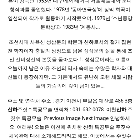
은이 강숙인​ 1953년 대구에서 태어나 서울예술대학 문예
창작과를 졸업했다. 1978년 ‘동아연극상’에 장막 희곡이
입선되어 작가로 활동하기 시작했으며, 1979년 ‘소년중앙
문학상’과 1983년 ‘계몽사…
조선시대 사육신 성삼문의 학문과
신하
로서의 절개 집현
전 학자이자 충절의 상징으로 남은 성삼문의 삶을 통해 조
선 선비정신의 본뜻을 돌아보다 1. 성삼문이라는 이름이
오늘까지 남은 이유 조선의 역사 속에는 수많은 학자와 대
신들이 등장하지만, 그 가운데서도 유난히 오랜 세월 사람
들의 가슴속에 깊이 남아 있는…
주소 및 연락처 주소 : 경기 이천시 부발읍 대산로 486 3층
신하
주짓수특공무술 연락처 : 031-632-0078 ​ 이천
신하
주
짓수 특공무술 ​ Previous image Next image 안녕하세
요, 여러분! 오늘은 이천에 위치한
신하
특공무술 주짓수
체육관에 대해 소개해드리려고 해요. 이곳에서는 주짓수