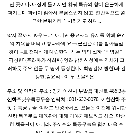
던 곳이다. 매장에 들어서면 훠궈 특유의 향이 은근하게
퍼지는데 과하지 않아서 부담스럽지 않고, 전반적으로 깔
끔한 분위기라 식사하기 편하다…
맞서 끝까지 싸우느냐, 아니면 종묘사직 유지를 위해 순간
의 치욕을 버티고 청나라의 요구(군신관계)를 받아들일
것이냐로 첨예하게 대립한다. 2. 두 명의
신하
. ‘최명길과
김상헌’ (주화파와 척화파) 영화 남한산성에는 역사가 그
러하듯 주요 인물 두 명이 등장한다. ​ 최명길(이병헌)과 김
상헌(김윤석). 이 두 인물* 은…
주소 및 연락처 주소 : 경기 이천시 부발읍 대산로 486 3층
신하
주짓수특공무술 연락처 : 031-632-0078 ​ 이천
신하
주
짓수 특공무술 ​ 여러분 안녕하세요! 오늘은 이천에 위치한
신하
특공무술 체육관에 대해 이야기해보려고 해요. 단순
한 체육관이 아니라, 주짓수와 특공무술을 함께 배울 수
있는 멋진 곳이랍니다. ​ 이곳…