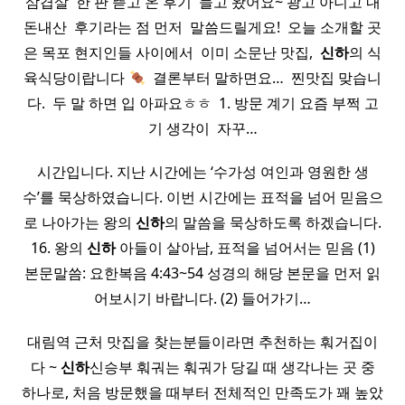
삼겹살 ​ 한 판 뜯고 온 후기 ​ 들고 왔어요~ 광고 아니고 내
돈내산 ​ 후기라는 점 먼저 ​ 말씀드릴게요! ​ 오늘 소개할 곳
은 목포 현지인들 사이에서 ​ 이미 소문난 맛집, ​
신하
의 식
육식당이랍니다
​ 결론부터 말하면요… ​ 찐맛집 맞습니
다. ​ 두 말 하면 입 아파요ㅎㅎ ​ 1. 방문 계기 요즘 부쩍 고
기 생각이 ​ 자꾸…
시간입니다. 지난 시간에는 ‘수가성 여인과 영원한 생
수’를 묵상하였습니다. 이번 시간에는 표적을 넘어 믿음으
로 나아가는 왕의
신하
의 말씀을 묵상하도록 하겠습니다.
16. 왕의
신하
아들이 살아남, 표적을 넘어서는 믿음 (1)
본문말씀: 요한복음 4:43~54 성경의 해당 본문을 먼저 읽
어보시기 바랍니다. (2) 들어가기…
대림역 근처 맛집을 찾는분들이라면 추천하는 훠거집이
다 ~
신하
신승부 훠궈는 훠궈가 당길 때 생각나는 곳 중
하나로, 처음 방문했을 때부터 전체적인 만족도가 꽤 높았