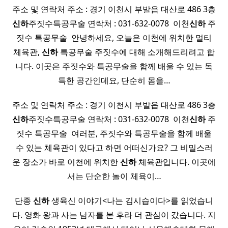
주소 및 연락처 주소 : 경기 이천시 부발읍 대산로 486 3층
신하
주짓수특공무술 연락처 : 031-632-0078 ​ 이천
신하
주
짓수 특공무술 ​ 안녕하세요, 오늘은 이천에 위치한 멀티
체육관,
신하
특공무술 주짓수에 대해 소개해드리려고 합
니다. 이곳은 주짓수와 특공무술을 함께 배울 수 있는 독
특한 공간인데요, 단순히 몸을…
주소 및 연락처 주소 : 경기 이천시 부발읍 대산로 486 3층
신하
주짓수특공무술 연락처 : 031-632-0078 ​ 이천
신하
주
짓수 특공무술 ​ 여러분, 주짓수와 특공무술을 함께 배울
수 있는 체육관이 있다고 하면 어떠신가요? 그 비밀스러
운 장소가 바로 이천에 위치한
신하
체육관입니다. 이곳에
서는 단순한 놀이 체육이…
단종
신하
생육신 이야기<나는 김시습이다>를 읽었습니
다. 영화 왕과 사는 남자를 본 후라 더 관심이 갔습니다. 지