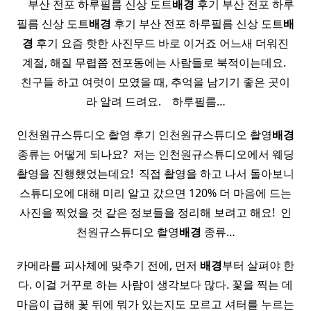
​ ​ ​ ​ 부산 전포 하루필름 신상 도트
배경
후기 부산 전포 하루
필름 신상 도트
배경
후기 부산 전포 하루필름 신상 도트
배
경
후기 요즘 핫한 사진무드 바로 이거죠 어느새 더워진
계절, 해질 무렵쯤 전포동에는 사람들로 북적이는데요. ​
친구들 하고 여럿이 모였을 때, 추억을 남기기 좋은 곳이
라 알려 드려요. ​ ​ ​ 하루필름…
인천원규스튜디오 촬영 후기 인천원규스튜디오 촬영
배경
종류는 어떻게 되나요? ​ 저는 인천원규스튜디오에서 웨딩
촬영을 진행했었는데요! ​ 직접 촬영을 하고 나서 돌아보니
스튜디오에 대해 미리 알고 갔으면 120% 더 마음에 드는
사진을 찍었을 것 같은 정보들을 정리해 보려고 해요! ​ 인
천원규스튜디오 촬영
배경
종류…
카메라를 피사체에 맞추기 전에, 먼저
배경
부터 살펴야 한
다. 이걸 거꾸로 하는 사람이 생각보다 많다. 꽃을 찍는 데
마음이 급해 꽃 뒤에 뭐가 있는지도 모르고 셔터를 누르는