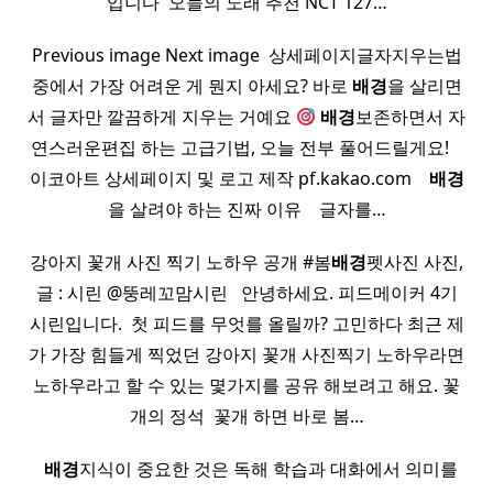
입니다 ​ 오늘의 노래 추천 NCT 127…
Previous image Next image ​ 상세페이지글자지우는법
중에서 가장 어려운 게 뭔지 아세요? 바로
배경
을 살리면
서 글자만 깔끔하게 지우는 거예요
배경
보존하면서 자
연스러운편집 하는 고급기법, 오늘 전부 풀어드릴게요! ​ ​ ​
이코아트 상세페이지 및 로고 제작 pf.kakao.com ​ ​ ​
배경
을 살려야 하는 진짜 이유 ​ ​ ​ 글자를…
강아지 꽃개 사진 찍기 노하우 공개 #봄
배경
펫사진 사진,
글 : 시린 @뚱레꼬맘시린 ​ ​ 안녕하세요. 피드메이커 4기
시린입니다. ​ 첫 피드를 무엇를 올릴까? 고민하다 최근 제
가 가장 힘들게 찍었던 강아지 꽃개 사진찍기 노하우라면
노하우라고 할 수 있는 몇가지를 공유 해보려고 해요. 꽃
개의 정석 ​ 꽃개 하면 바로 봄…
​ ​
배경
지식이 중요한 것은 독해 학습과 대화에서 의미를