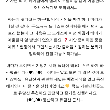
져가면 되고, 헤메샵에서 헬퍼 이모님이랑 같이 이동한다.
​ 어빈스튜디오 도착해서…
짜는게 좋다고는 하는데, 막상 시안을 짜려 하니 머리가
터질 것 같더라구요ㅠㅠ 드레스는 선피팅을 해서 먼저 고
르긴 했는데 그 다음은 그 드레스에 어떤
배경
과 헤어가
어울릴지 알 방법이 없었거든요.
시안 준비하면 좋은
이유 * 현장에서 고민하는 시간 줄어듦 * 원하는 분위기
정확하게 전달 가능 * 작가님…
바다가 보이면 신기방기 셔터 눌러야 해요! ​ ​ ​ 안전하게 하
산했습니다. (●’◡’●) ​ ​ ​ ​ 어디든 알고 보면 더 많은 것이 보
이잖아요. ​ 유달산과 관련한 재밌는
배경
지식을 알고 등산
해서인지 더 즐거운 산행이었어요.
​ 목포 가볼만한곳으
로 유달산 추천해요 안전하고 즐거운 산행하세요
(●’◡’●) 등산하고 유달산 근처…