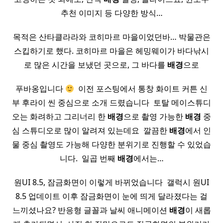
추천 이미지 등 다양한 방식…
목적은 산타클라라와 코히마르 마을이었던바… 박물관은
스킵하기로 했다. 코히마르 마을은 헤밍웨이가 바다낚시
로 많은 시간을 보냈던 곳으로, 그 바다를
배경
으로
푸바옹입니다
​ 이전 포스팅에서 통창 화이트 커튼 신
부 후라이 씬 중심으로 소개 드렸습니다 ​ 토탈 메이스튜디
오는 화려하고 그리너리 한
배경
으로 촬영 가능한
배경
중
심 스튜디오로 많이 알려져 있는데요 ​ 깔끔한
배경
에서 인
물 중심 촬영도 가능해 다양한 분위기로 진행할 수 있었습
니다. ​ 일곱 번째
배경
에서는…
원UI 8.5, 잠금화면이 이렇게 바뀌었습니다 ​ 갤럭시 원UI
8.5 업데이트 이후 잠금화면이 눈에 띄게 달라졌다는 걸
느끼셨나요? 반응형 글꼴과 날씨 애니메이션
배경
이 새롭