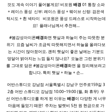
것도 계속 이야기 풀어볼게요! 비포원
배경
01 통창 소파
+ 레이스 풍성 ​ 신부: 레이스 풍성 + 웨이브 신랑: 검은색
턱시도 + 흰 넥타이 ​ ​ 비포원은 풍성 드레스로 시작하는데
요! ​ 플래너님께서 추천해…
​ ​ #봄감성아이폰
배경
화면 햇살과 하늘이 주는 따뜻한 분
위기 ​ 요즘 날씨가 조금씩 따뜻해지면서 하늘을 올려다보
는 시간이 많아졌어요. 괜히 햇살이 좋은 날에는 기분도
덩달아 밝아지는 느낌 들지 않나요? ​ 오늘은 그런 분위기
를 그대로 담은 #봄감성아이폰
배경
화면 을 정리해보려고
합니다. 특히 햇살 + 하늘 + 손…
어반스튜디오 강남점 서울특별시 강남구 언주로159길 3
2층 어반 스튜디오 강남점 10:00~19:00 (월, 화 휴무) ​ 우
선 어반스튜디오를 하게 된 이유는
배경
이 다양한 게 너무
마음에 들었기 때문! ​ 주차는 발렛비 5천 원 현금으로 가