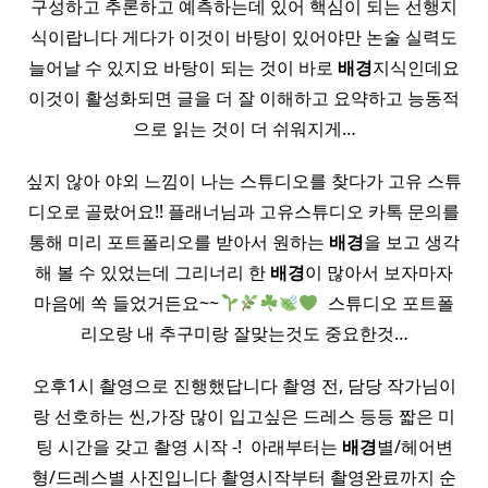
구성하고 추론하고 예측하는데 있어 핵심이 되는 선행지
식이랍니다 게다가 이것이 바탕이 있어야만 논술 실력도
늘어날 수 있지요 바탕이 되는 것이 바로
배경
지식인데요
이것이 활성화되면 글을 더 잘 이해하고 요약하고 능동적
으로 읽는 것이 더 쉬워지게…
싶지 않아 야외 느낌이 나는 스튜디오를 찾다가 고유 스튜
디오로 골랐어요!! 플래너님과 고유스튜디오 카톡 문의를
통해 미리 포트폴리오를 받아서 원하는
배경
을 보고 생각
해 볼 수 있었는데 그리너리 한
배경
이 많아서 보자마자
마음에 쏙 들었거든요~~
​ 스튜디오 포트폴
리오랑 내 추구미랑 잘맞는것도 중요한것…
오후1시 촬영으로 진행했답니다 촬영 전, 담당 작가님이
랑 선호하는 씬,가장 많이 입고싶은 드레스 등등 짧은 미
팅 시간을 갖고 촬영 시작 -! ​ 아래부터는
배경
별/헤어변
형/드레스별 사진입니다 촬영시작부터 촬영완료까지 순