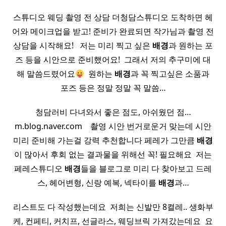
스튜디오 웨딩 촬영 전 상담 더청담스튜디오 도착하면 헤
어와 메이크업을 받고! 준비가 완료되면 작가님과 촬영 전
상담을 시작해요! ​ ​ 저는 미리 찍고 싶은
배경
과 원하는 포
즈 등을 시안으로 준비했어요! ​ 그래서 저의 추구미에 대
해 말씀드렸어요
​ 원하는
배경
과 꼭 찍고싶은 소품과
포즈 등은 정말 정말 꼭 말씀…
청담러비 다녀와서 좋은 점도, 아쉬웠던 점…
m.blog.naver.com ​ ​ ​ 촬영 시안 번거로운거 맞는데 시안
미리 준비해 가는걸 강력 추천합니다 페레가 그만큼
배경
이 많아서 후회 없는 결과물을 위해선 꼭! 필요해요 ​ 저는
페레스튜디오
배경
들을 블로그로 미리 다 찾아보고 드레
스, 헤어변형, 신랑 예복, 넥타이를
배경
과…
리스트도 다 작성했는데요 ​ 저희는 신발만 8켤레.. 생화부
케, 컨페티, 커치프, 선글라스, 웨딩브릭 가져갔는데요 ​ 요