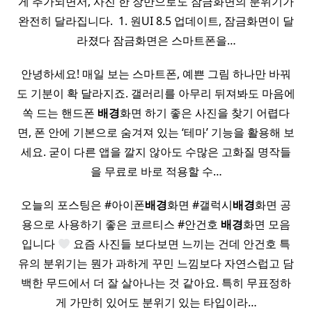
게 추가되면서, 사진 한 장만으로도 잠금화면의 분위기가
완전히 달라집니다. ​ 1. 원UI 8.5 업데이트, 잠금화면이 달
라졌다 잠금화면은 스마트폰을…
안녕하세요! 매일 보는 스마트폰, 예쁜 그림 하나만 바꿔
도 기분이 확 달라지죠. 갤러리를 아무리 뒤져봐도 마음에
쏙 드는 핸드폰
배경
화면 하기 좋은 사진을 찾기 어렵다
면, 폰 안에 기본으로 숨겨져 있는 ‘테마’ 기능을 활용해 보
세요. 굳이 다른 앱을 깔지 않아도 수많은 고화질 명작들
을 무료로 바로 적용할 수…
오늘의 포스팅은 #아이폰
배경
화면 #갤럭시
배경
화면 공
용으로 사용하기 좋은 코르티스 #안건호
배경
화면 모음
입니다
요즘 사진들 보다보면 느끼는 건데 안건호 특
유의 분위기는 뭔가 과하게 꾸민 느낌보다 자연스럽고 담
백한 무드에서 더 잘 살아나는 것 같아요. 특히 무표정하
게 가만히 있어도 분위기 있는 타입이라…