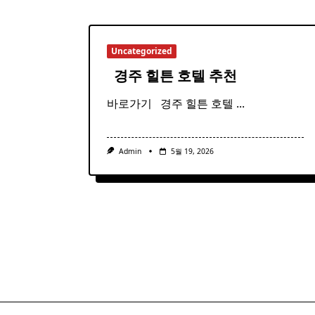
Uncategorized
​ ​ 경주 힐튼 호텔 추천
바로가기 ​ ​ 경주 힐튼 호텔
...
Admin
5월 19, 2026