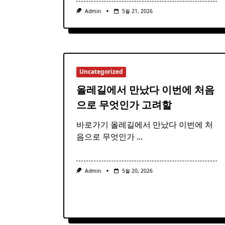
Admin
5월 21, 2026
Uncategorized
올레길에서 만났다 이번에 처음
으로 무엇인가 고려할
바로가기 올레길에서 만났다 이번에 처
음으로 무엇인가
...
Admin
5월 20, 2026