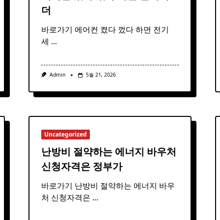
더
바로가기 에어컨 켰다 껐다 하면 전기
세
...
Admin
5월 21, 2026
Uncategorized
난방비
절약하는 에너지 바우처
신청자격은 정부가
바로가기 난방비 절약하는 에너지 바우
처 신청자격은
...